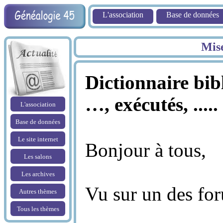
L'association
Base de données
Mise
Dictionnaire bib
…, exécutés, ....
L'association
Base de données
Le site internet
Bonjour à tous,
Les salons
Les archives
Vu sur un des fo
Autres thèmes
Tous les thèmes